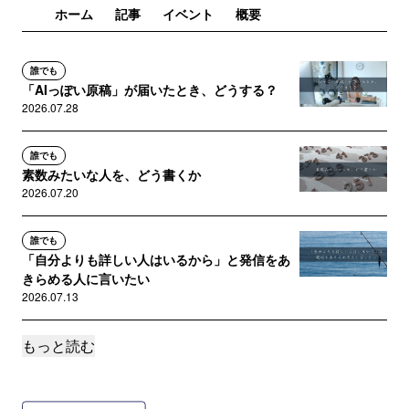
ホーム
記事
イベント
概要
誰でも
「AIっぽい原稿」が届いたとき、どうする？
2026.07.28
誰でも
素数みたいな人を、どう書くか
2026.07.20
誰でも
「自分よりも詳しい人はいるから」と発信をあ
きらめる人に言いたい
2026.07.13
もっと読む
誰でも
主ターゲットは「興味のない人」。さて、どう
する？
2026.07.06